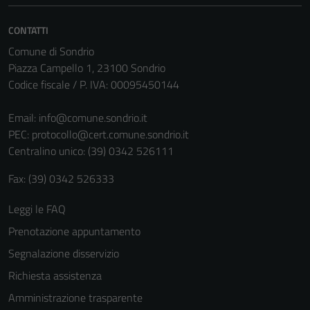
CONTATTI
Comune di Sondrio
Piazza Campello 1, 23100 Sondrio
Codice fiscale / P. IVA: 00095450144
Email:
info@comune.sondrio.it
PEC:
protocollo@cert.comune.sondrio.it
Centralino unico: (39) 0342 526111
Tecnici
Fax: (39) 0342 526333
Questi cookie
Leggi le FAQ
sono necessari
per il
Prenotazione appuntamento
funzionamento
Segnalazione disservizio
del sito e non
Richiesta assistenza
possono
essere
Amministrazione trasparente