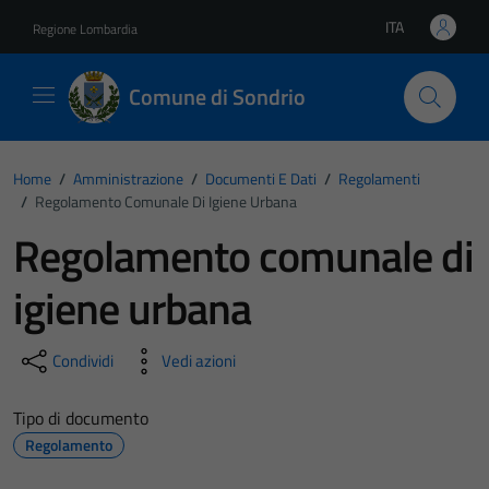
Vai ai contenuti
Vai al footer
ITA
Regione Lombardia
Lingua attiva:
Comune di Sondrio
Home
/
Amministrazione
/
Documenti E Dati
/
Regolamenti
/
Regolamento Comunale Di Igiene Urbana
Regolamento comunale di
igiene urbana
Condividi
Vedi azioni
Tipo di documento
Regolamento