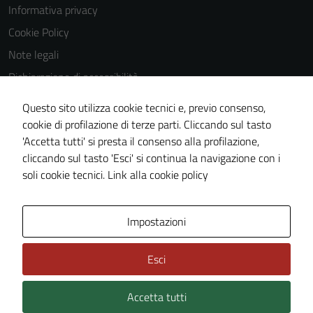
disabilitati.
Informativa privacy
Questi cookie
Cookie Policy
non raccolgono
informazioni
Note legali
personali.
Dichiarazione di accessibilità
Dichiarazione di accessibilità Servizi
Questo sito utilizza cookie tecnici e, previo consenso,
Whistleblowing
cookie di profilazione di terze parti. Cliccando sul tasto
'Accetta tutti' si presta il consenso alla profilazione,
Piano di miglioramento del sito
cliccando sul tasto 'Esci' si continua la navigazione con i
Area riservata
soli cookie tecnici.
Link alla cookie policy
Area Privata
Impostazioni
Esci
Accetta tutti
Credits: ©
Technical Design s.r.l.