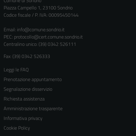
Comune di Sondrio
Questi cookie
Piazza Campello 1, 23100 Sondrio
sono necessari
Codice fiscale / P. IVA: 00095450144
per il
funzionamento
Email:
info@comune.sondrio.it
del sito e non
PEC:
protocollo@cert.comune.sondrio.it
possono
Centralino unico: (39) 0342 526111
essere
Fax: (39) 0342 526333
disabilitati.
Questi cookie
Leggi le FAQ
non raccolgono
Prenotazione appuntamento
informazioni
personali.
Segnalazione disservizio
Richiesta assistenza
Amministrazione trasparente
Informativa privacy
Cookie Policy