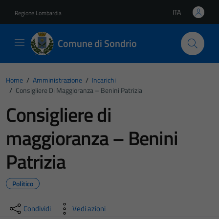
Vai ai contenuti
Vai al footer
ITA
Regione Lombardia
Lingua attiva:
Comune di Sondrio
Home
/
Amministrazione
/
Incarichi
/
Consigliere Di Maggioranza – Benini Patrizia
Consigliere di
maggioranza – Benini
Patrizia
Politico
Condividi
Vedi azioni