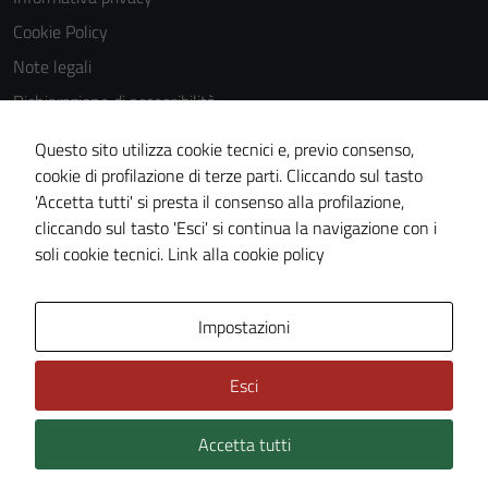
Cookie Policy
Note legali
Dichiarazione di accessibilità
Dichiarazione di accessibilità Servizi
Questo sito utilizza cookie tecnici e, previo consenso,
Whistleblowing
cookie di profilazione di terze parti. Cliccando sul tasto
'Accetta tutti' si presta il consenso alla profilazione,
Piano di miglioramento del sito
cliccando sul tasto 'Esci' si continua la navigazione con i
Area riservata
soli cookie tecnici.
Link alla cookie policy
Area Privata
Impostazioni
Esci
Accetta tutti
Credits: ©
Technical Design s.r.l.