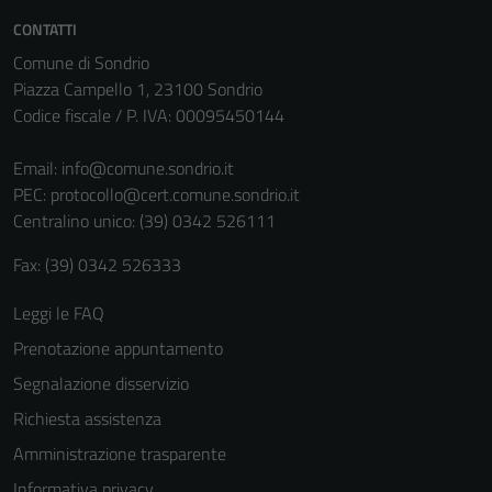
Tecnici
CONTATTI
Questi cookie
Comune di Sondrio
sono necessari
Piazza Campello 1, 23100 Sondrio
per il
Codice fiscale / P. IVA: 00095450144
funzionamento
del sito e non
Email:
info@comune.sondrio.it
possono
PEC:
protocollo@cert.comune.sondrio.it
essere
Centralino unico: (39) 0342 526111
disabilitati.
Fax: (39) 0342 526333
Questi cookie
non raccolgono
Leggi le FAQ
informazioni
personali.
Prenotazione appuntamento
Segnalazione disservizio
Richiesta assistenza
Amministrazione trasparente
Informativa privacy