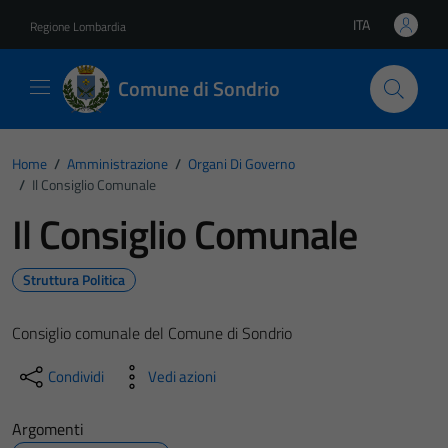
Vai ai contenuti
Vai al footer
ITA
Regione Lombardia
Lingua attiva:
Comune di Sondrio
Home
/
Amministrazione
/
Organi Di Governo
/
Il Consiglio Comunale
Il Consiglio Comunale
Struttura Politica
Consiglio comunale del Comune di Sondrio
Condividi
Vedi azioni
Argomenti