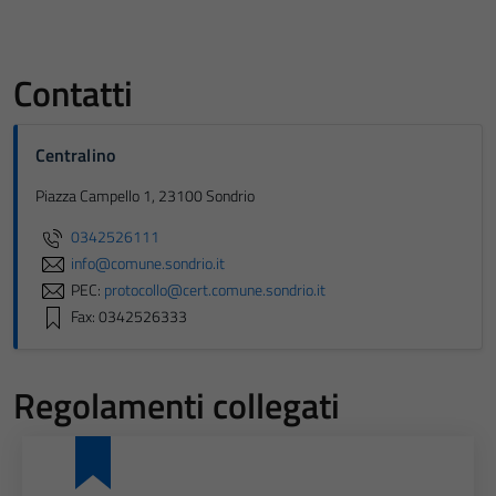
Contatti
Centralino
Piazza Campello 1, 23100 Sondrio
0342526111
info@comune.sondrio.it
Tecnici
PEC:
protocollo@cert.comune.sondrio.it
Questi cookie
Fax: 0342526333
sono necessari
per il
funzionamento
Regolamenti collegati
del sito e non
possono
essere
disabilitati.