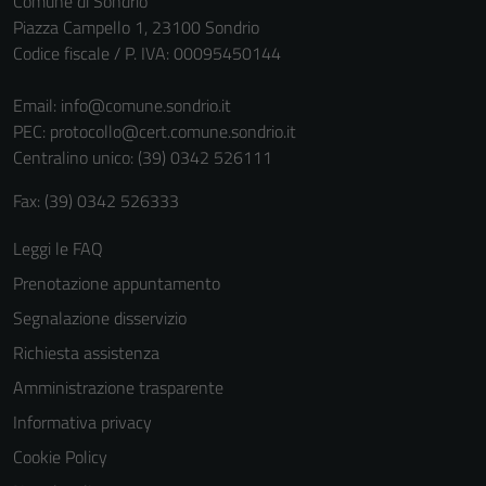
Comune di Sondrio
Questi cookie
Piazza Campello 1, 23100 Sondrio
sono necessari
Codice fiscale / P. IVA: 00095450144
per il
funzionamento
Email:
info@comune.sondrio.it
del sito e non
PEC:
protocollo@cert.comune.sondrio.it
possono
Centralino unico: (39) 0342 526111
essere
Fax: (39) 0342 526333
disabilitati.
Questi cookie
Leggi le FAQ
non raccolgono
Prenotazione appuntamento
informazioni
personali.
Segnalazione disservizio
Richiesta assistenza
Amministrazione trasparente
Informativa privacy
Cookie Policy