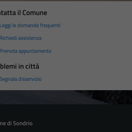
tatta il Comune
Leggi le domande frequenti
Richiedi assistenza
Prenota appuntamento
blemi in città
Segnala disservizio
e di Sondrio