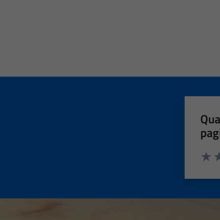
Qua
pag
Valut
Va