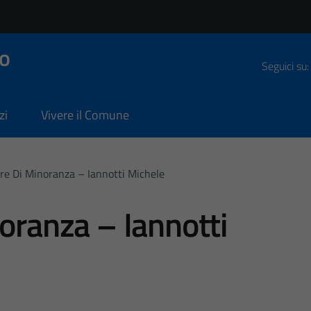
o
Seguici su:
zi
Vivere il Comune
ere Di Minoranza – Iannotti Michele
noranza – Iannotti