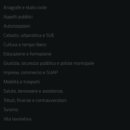
sono necessari
Anagrafe e stato civile
per il
Appalti pubblici
funzionamento
del sito e non
Autorizzazioni
possono
Catasto, urbanistica e SUE
essere
Cultura e tempo libero
disabilitati.
Questi cookie
Educazione e formazione
non raccolgono
Giustizia, sicurezza pubblica e polizia municipale
informazioni
Imprese, commercio e SUAP
personali.
Mobilità e trasporti
Salute, benessere e assistenza
Tributi, finanze e contravvenzioni
Turismo
Vita lavorativa