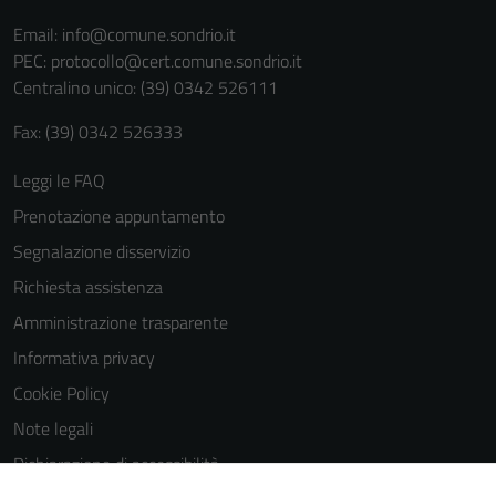
Email:
info@comune.sondrio.it
PEC:
protocollo@cert.comune.sondrio.it
Centralino unico: (39) 0342 526111
Fax: (39) 0342 526333
Leggi le FAQ
Prenotazione appuntamento
Segnalazione disservizio
Richiesta assistenza
Amministrazione trasparente
Informativa privacy
Cookie Policy
Note legali
Dichiarazione di accessibilità