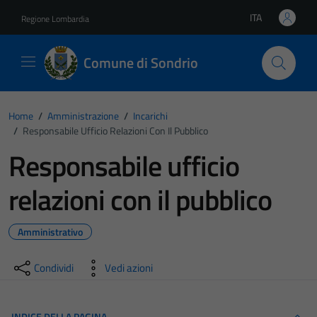
Vai ai contenuti
Vai al footer
ITA
Regione Lombardia
Lingua attiva:
Comune di Sondrio
Home
/
Amministrazione
/
Incarichi
/
Responsabile Ufficio Relazioni Con Il Pubblico
Responsabile ufficio
relazioni con il pubblico
Amministrativo
Condividi
Vedi azioni
INDICE DELLA PAGINA