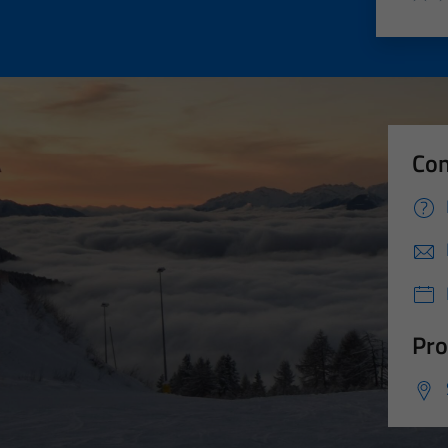
Valut
Va
Con
Pro