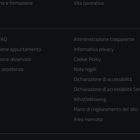
ne e formazione
Vita lavorativa
 FAQ
Amministrazione trasparente
zione appuntamento
Informativa privacy
one disservizio
Cookie Policy
a assistenza
Note legali
Dichiarazione di accessibilità
Tecnici
Dichiarazione di accessibilità Ser
Questi cookie
Whistleblowing
sono necessari
Piano di miglioramento del sito
per il
funzionamento
Area riservata
del sito e non
possono