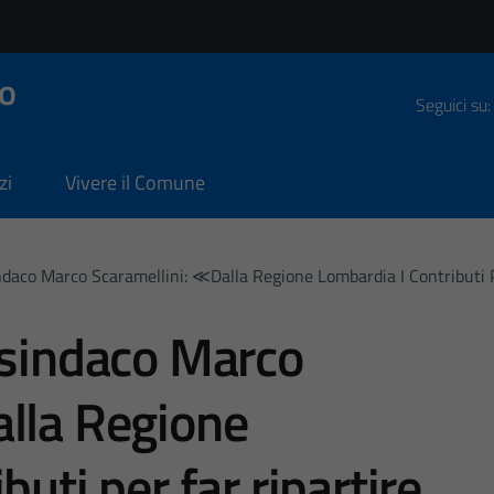
o
Seguici su:
zi
Vivere il Comune
ndaco Marco Scaramellini: ≪Dalla Regione Lombardia I Contributi
 sindaco Marco
alla Regione
buti per far ripartire