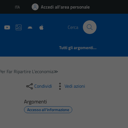
Accedi all'area personale
ITA
Lingua attiva:
Cerca
Tutti gli argomenti...
 Per Far Ripartire L’economia≫
Condividi
Vedi azioni
Argomenti
Accesso all'informazione