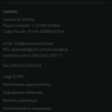
Tecnici
CONTATTI
Questi cookie
Comune di Sondrio
sono necessari
Piazza Campello 1, 23100 Sondrio
per il
Codice fiscale / P. IVA: 00095450144
funzionamento
del sito e non
Email:
info@comune.sondrio.it
possono
PEC:
protocollo@cert.comune.sondrio.it
essere
Centralino unico: (39) 0342 526111
disabilitati.
Questi cookie
Fax: (39) 0342 526333
non raccolgono
informazioni
Leggi le FAQ
personali.
Prenotazione appuntamento
Segnalazione disservizio
Richiesta assistenza
Amministrazione trasparente