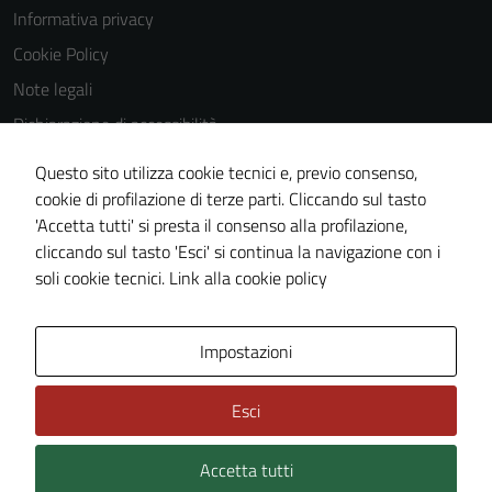
Informativa privacy
Cookie Policy
Note legali
Dichiarazione di accessibilità
Dichiarazione di accessibilità Servizi
Questo sito utilizza cookie tecnici e, previo consenso,
Whistleblowing
cookie di profilazione di terze parti. Cliccando sul tasto
'Accetta tutti' si presta il consenso alla profilazione,
Piano di miglioramento del sito
cliccando sul tasto 'Esci' si continua la navigazione con i
Area riservata
soli cookie tecnici.
Link alla cookie policy
Area Privata
Impostazioni
Esci
Accetta tutti
Credits: ©
Technical Design s.r.l.