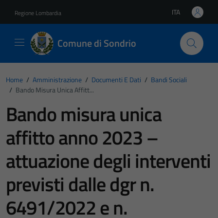
Vai ai contenuti
Vai al footer
ITA
Regione Lombardia
Lingua attiva:
Comune di Sondrio
Home
/
Amministrazione
/
Documenti E Dati
/
Bandi Sociali
/
Bando Misura Unica Affitt...
Bando misura unica
affitto anno 2023 –
attuazione degli interventi
previsti dalle dgr n.
6491/2022 e n.