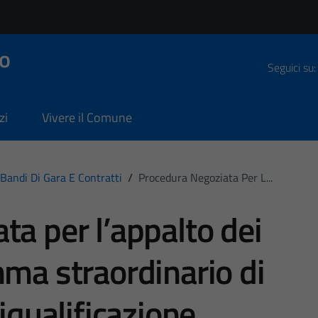
o
Seguici su:
zi
Vivere il Comune
Bandi Di Gara E Contratti
/
Procedura Negoziata Per L...
ta per l’appalto dei
mma straordinario di
riqualificazione