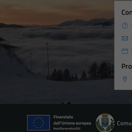
Con
Pro
Comun