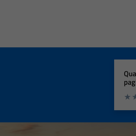
Qua
pag
Valut
Va