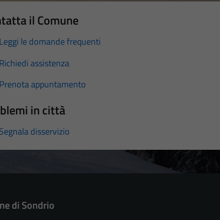
tatta il Comune
Leggi le domande frequenti
Richiedi assistenza
Prenota appuntamento
blemi in città
Segnala disservizio
e di Sondrio