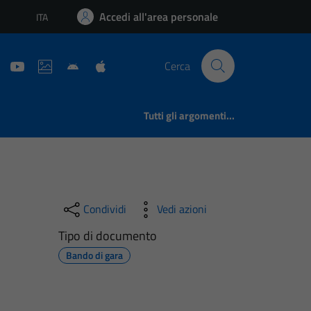
Accedi all'area personale
ITA
Lingua attiva:
Cerca
Tutti gli argomenti...
Condividi
Vedi azioni
Tipo di documento
Bando di gara