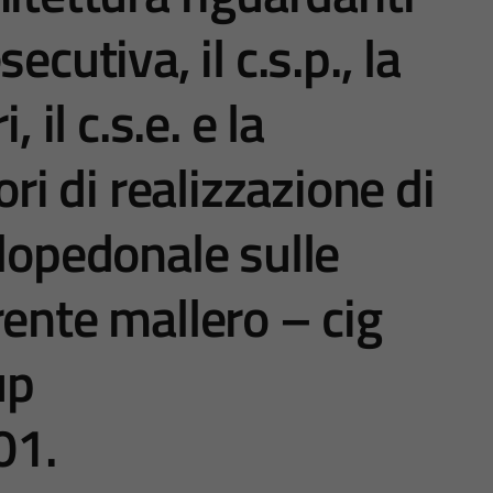
ecutiva, il c.s.p., la
 il c.s.e. e la
ori di realizzazione di
clopedonale sulle
rente mallero – cig
up
01.