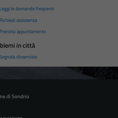
Leggi le domande frequenti
Richiedi assistenza
Prenota appuntamento
blemi in città
Segnala disservizio
e di Sondrio