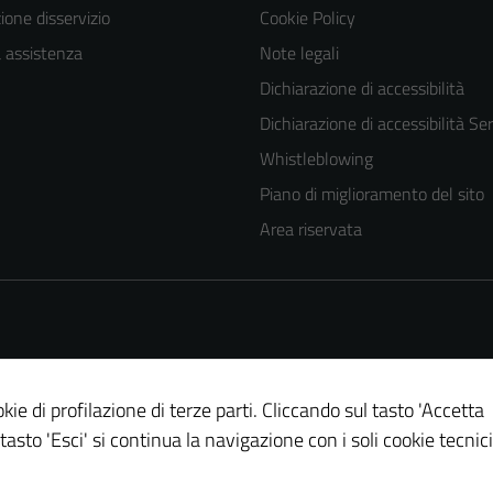
one disservizio
Cookie Policy
a assistenza
Note legali
Dichiarazione di accessibilità
Dichiarazione di accessibilità Ser
Whistleblowing
Piano di miglioramento del sito
Tecnici
Area riservata
Questi cookie
sono necessari
per il
funzionamento
del sito e non
possono
kie di profilazione di terze parti. Cliccando sul tasto 'Accetta
essere
 tasto 'Esci' si continua la navigazione con i soli cookie tecnici
disabilitati.
Questi cookie