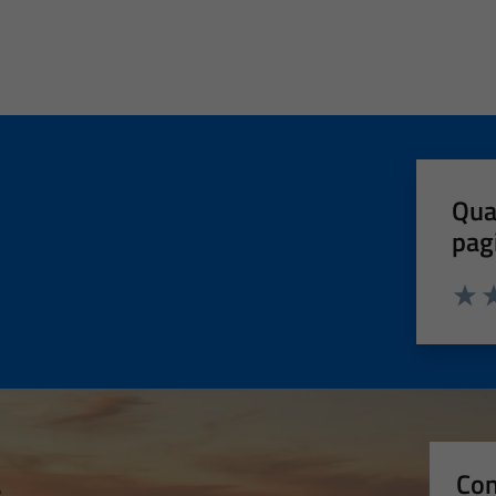
Qua
pag
Valut
Va
Con