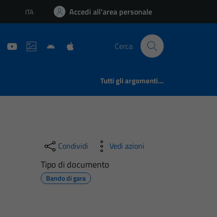
Accedi all'area personale
ITA
Lingua attiva:
Cerca
Tutti gli argomenti...
Condividi
Vedi azioni
Tipo di documento
Bando di gara