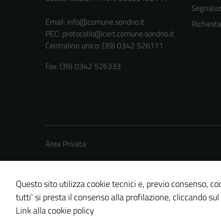
Segnalazi
Email:
info@comune.sondrio.it
Richiest
PEC:
protocollo@cert.comune.sondrio.it
Centralino unico: (39) 0342 526111
Fax: (39) 0342 526333
Area Privata
Questo sito utilizza cookie tecnici e, previo consenso, coo
tutti' si presta il consenso alla profilazione, cliccando sul
Credits: ©
Technical Design s.r.l.
Link alla cookie policy