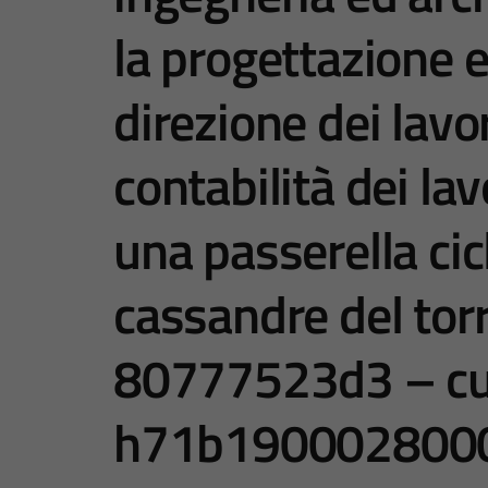
la progettazione es
direzione dei lavori,
contabilità dei lav
una passerella ci
cassandre del tor
80777523d3 – c
h71b190002800