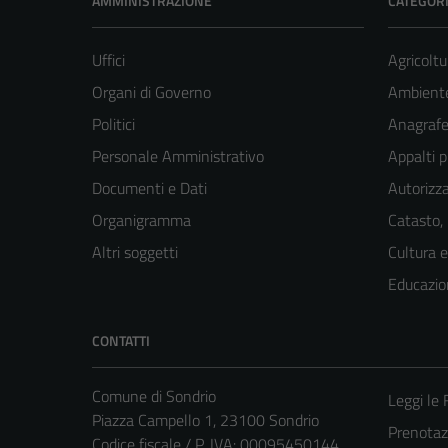
AMMINISTRAZIONE
CATEGORI
Uffici
Agricoltu
Organi di Governo
Ambient
Politici
Anagrafe 
Personale Amministrativo
Appalti p
Documenti e Dati
Autorizza
Organigramma
Catasto,
Altri soggetti
Cultura 
Educazio
CONTATTI
Comune di Sondrio
Leggi le
Piazza Campello 1, 23100 Sondrio
Prenota
Codice fiscale / P. IVA: 00095450144