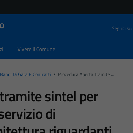
o
Seguici su:
zi
Vivere il Comune
Bandi Di Gara E Contratti
/
Procedura Aperta Tramite ...
tramite sintel per
servizio di
itettura riguardanti