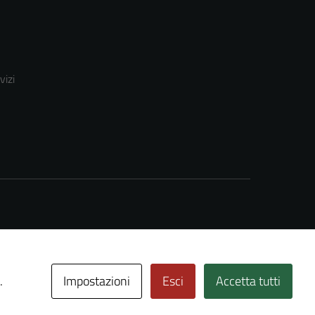
vizi
Impostazioni
Esci
Accetta tutti
.