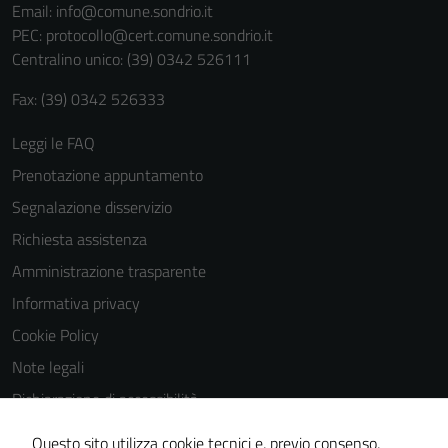
sono necessari
Email:
info@comune.sondrio.it
per il
PEC:
protocollo@cert.comune.sondrio.it
funzionamento
Centralino unico: (39) 0342 526111
del sito e non
Fax: (39) 0342 526333
possono
essere
Leggi le FAQ
disabilitati.
Questi cookie
Prenotazione appuntamento
non raccolgono
Segnalazione disservizio
informazioni
Richiesta assistenza
personali.
Amministrazione trasparente
Informativa privacy
Cookie Policy
Note legali
Dichiarazione di accessibilità
Dichiarazione di accessibilità Servizi
Questo sito utilizza cookie tecnici e, previo consenso,