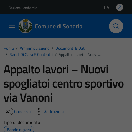
Vai ai contenuti
Vai al footer
ITA
Regione Lombardia
Lingua attiva:
Comune di Sondrio
Home
/
Amministrazione
/
Documenti E Dati
/
Bandi Di Gara E Contratti
/
Appalto Lavori – Nuovi ...
Appalto lavori – Nuovi
spogliatoi centro sportivo
via Vanoni
Condividi
Vedi azioni
Tipo di documento
Bando di gara