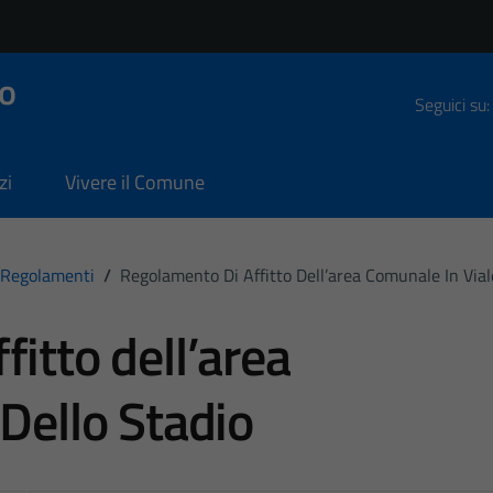
o
Seguici su:
zi
Vivere il Comune
Regolamenti
/
Regolamento Di Affitto Dell’area Comunale In Vial
itto dell’area
 Dello Stadio