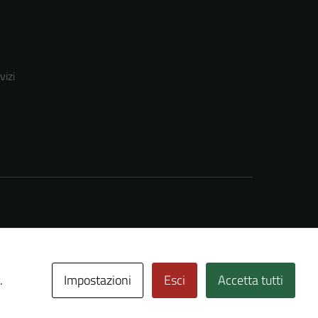
vizi
Impostazioni
Esci
Accetta tutti
.