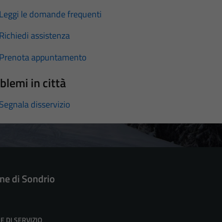
Leggi le domande frequenti
Richiedi assistenza
Prenota appuntamento
blemi in città
Segnala disservizio
e di Sondrio
E DI SERVIZIO