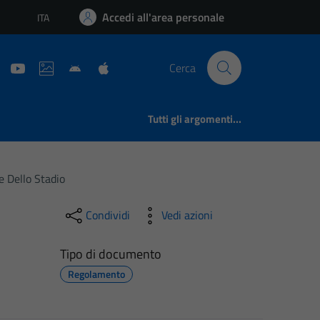
Accedi all'area personale
ITA
Lingua attiva:
Cerca
Tutti gli argomenti...
e Dello Stadio
Condividi
Vedi azioni
Tipo di documento
Regolamento