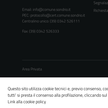
Segnalazi
Email:
info@comune.sondrio.it
Richiest
PEC:
protocollo@cert.comune.sondrio.it
Centralino unico: (39) 0342 526111
Fax: (39) 0342 526333
Area Privata
Questo sito utilizza cookie tecnici e, previo consenso, coo
tutti' si presta il consenso alla profilazione, cliccando sul
Credits: ©
Technical Design s.r.l.
Link alla cookie policy