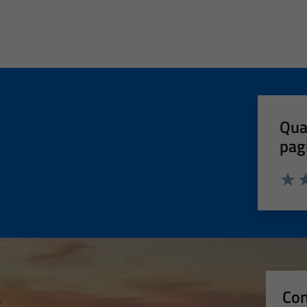
Qua
pag
Valut
Va
Con