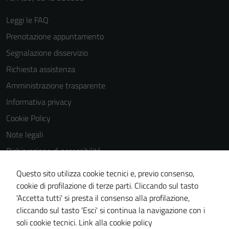
Leggi le FAQ
Prenotazione appuntamento
Segnalazione disservizio
Tecnici
Richiesta assistenza
Questi cookie
Amministrazione trasparente
sono necessari
Informativa privacy
per il
funzionamento
Cookie Policy
del sito e non
Note legali
possono
Dichiarazione di accessibilità
essere
disabilitati.
Dichiarazione di accessibilità Servizi
Questo sito utilizza cookie tecnici e, previo consenso,
Questi cookie
Whistleblowing
cookie di profilazione di terze parti. Cliccando sul tasto
non raccolgono
'Accetta tutti' si presta il consenso alla profilazione,
Piano di miglioramento del sito
informazioni
cliccando sul tasto 'Esci' si continua la navigazione con i
personali.
Area riservata
soli cookie tecnici.
Link alla cookie policy