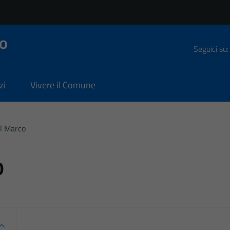
o
Seguici su:
zi
Vivere il Comune
l Marco
o