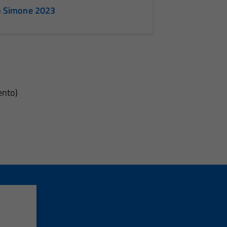
co Simone 2023
i
ento)