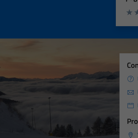
Valut
Va
Con
Pro