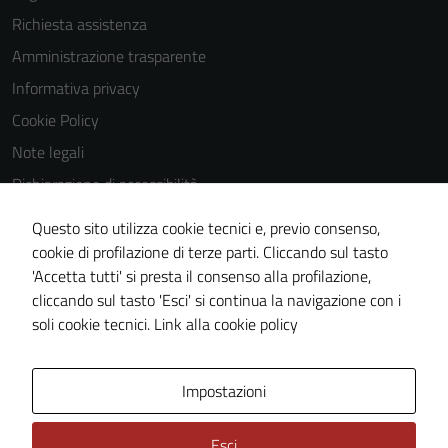
essere
Richiesta assistenza
disabilitati.
Amministrazione trasparente
Questi cookie
Informativa privacy
non raccolgono
informazioni
Cookie Policy
personali.
Note legali
Dichiarazione di accessibilità
Dichiarazione di accessibilità Servizi
Questo sito utilizza cookie tecnici e, previo consenso,
Whistleblowing
cookie di profilazione di terze parti. Cliccando sul tasto
'Accetta tutti' si presta il consenso alla profilazione,
Piano di miglioramento del sito
cliccando sul tasto 'Esci' si continua la navigazione con i
Area riservata
soli cookie tecnici.
Link alla cookie policy
Area Privata
Impostazioni
Esci