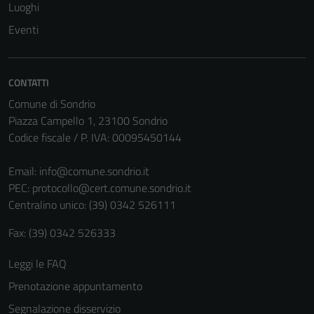
Luoghi
Eventi
CONTATTI
Comune di Sondrio
Piazza Campello 1, 23100 Sondrio
Codice fiscale / P. IVA: 00095450144
Email:
info@comune.sondrio.it
PEC:
protocollo@cert.comune.sondrio.it
Centralino unico: (39) 0342 526111
Tecnici
Questi cookie
Fax: (39) 0342 526333
sono necessari
per il
Leggi le FAQ
funzionamento
Prenotazione appuntamento
del sito e non
Segnalazione disservizio
possono