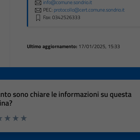
info@comune.sondrio.it
PEC:
protocollo@cert.comune.sondrio.it
Fax: 0342526333
Ultimo aggiornamento:
17/01/2025, 15:33
nto sono chiare le informazioni su questa
ina?
a 1 stelle su 5
luta 2 stelle su 5
Valuta 3 stelle su 5
Valuta 4 stelle su 5
Valuta 5 stelle su 5