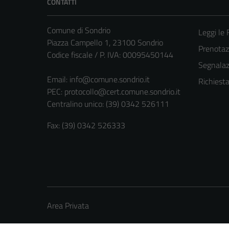
CONTATTI
Comune di Sondrio
Leggi le
Piazza Campello 1, 23100 Sondrio
Prenota
Codice fiscale / P. IVA: 00095450144
Segnalazi
Email:
info@comune.sondrio.it
Richiest
PEC:
protocollo@cert.comune.sondrio.it
Centralino unico: (39) 0342 526111
Fax: (39) 0342 526333
Area Privata