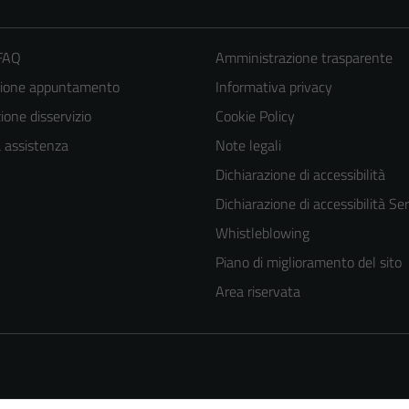
 FAQ
Amministrazione trasparente
zione appuntamento
Informativa privacy
one disservizio
Cookie Policy
a assistenza
Note legali
Dichiarazione di accessibilità
Dichiarazione di accessibilità Ser
Whistleblowing
Piano di miglioramento del sito
Area riservata