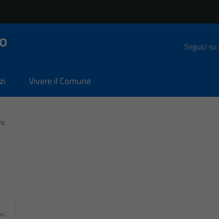
o
Seguici su:
zi
Vivere il Comune
ni