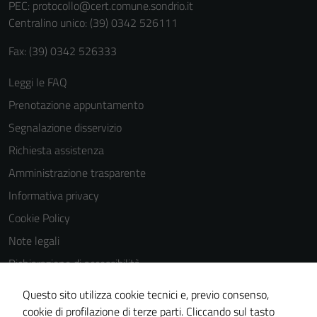
PEC:
protocollo@cert.comune.sondrio.it
Centralino unico: (39) 0342 526111
Fax: (39) 0342 526333
Leggi le FAQ
Prenotazione appuntamento
Tecnici
Segnalazione disservizio
Questi cookie
Richiesta assistenza
sono necessari
per il
Amministrazione trasparente
funzionamento
Informativa privacy
del sito e non
Cookie Policy
possono
essere
Note legali
disabilitati.
Dichiarazione di accessibilità
Questi cookie
Dichiarazione di accessibilità Servizi
non raccolgono
Questo sito utilizza cookie tecnici e, previo consenso,
informazioni
Whistleblowing
cookie di profilazione di terze parti. Cliccando sul tasto