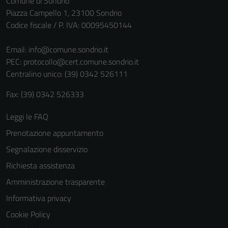
Comune di Sondrio
Questi cookie
Piazza Campello 1, 23100 Sondrio
sono necessari
Codice fiscale / P. IVA: 00095450144
per il
funzionamento
Email:
info@comune.sondrio.it
del sito e non
PEC:
protocollo@cert.comune.sondrio.it
possono
Centralino unico: (39) 0342 526111
essere
Fax: (39) 0342 526333
disabilitati.
Questi cookie
Leggi le FAQ
non raccolgono
Prenotazione appuntamento
informazioni
personali.
Segnalazione disservizio
Richiesta assistenza
Amministrazione trasparente
Informativa privacy
Cookie Policy