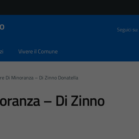
o
Seguici su:
zi
Vivere il Comune
ere Di Minoranza – Di Zinno Donatella
noranza – Di Zinno