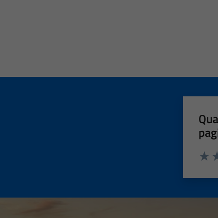
Qua
pag
Valut
Va