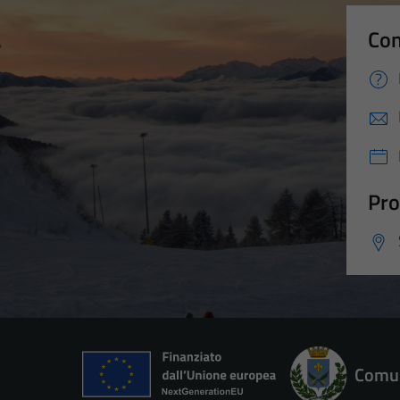
Con
Pro
Comun