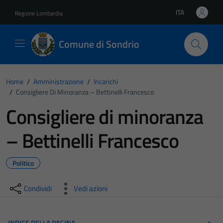
Vai ai contenuti
Vai al footer
ITA
Regione Lombardia
Lingua attiva:
Comune di Sondrio
Home
/
Amministrazione
/
Incarichi
/
Consigliere Di Minoranza – Bettinelli Francesco
Consigliere di minoranza
– Bettinelli Francesco
Politico
Condividi
Vedi azioni
INDICE DELLA PAGINA