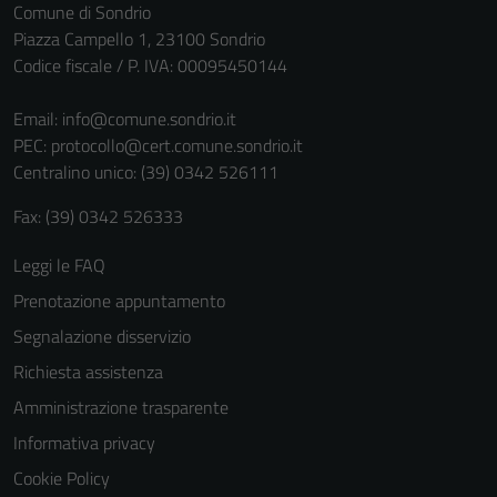
Tecnici
Comune di Sondrio
Questi cookie
Piazza Campello 1, 23100 Sondrio
sono necessari
Codice fiscale / P. IVA: 00095450144
per il
funzionamento
Email:
info@comune.sondrio.it
del sito e non
PEC:
protocollo@cert.comune.sondrio.it
possono
Centralino unico: (39) 0342 526111
essere
Fax: (39) 0342 526333
disabilitati.
Questi cookie
Leggi le FAQ
non raccolgono
informazioni
Prenotazione appuntamento
personali.
Segnalazione disservizio
Richiesta assistenza
Amministrazione trasparente
Informativa privacy
Cookie Policy