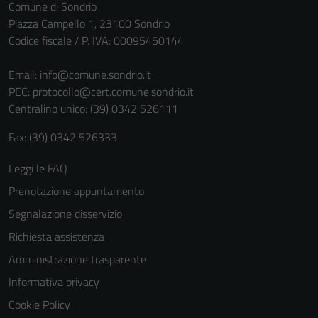
Tecnici
Comune di Sondrio
Questi cookie
Piazza Campello 1, 23100 Sondrio
sono necessari
Codice fiscale / P. IVA: 00095450144
per il
funzionamento
Email:
info@comune.sondrio.it
del sito e non
PEC:
protocollo@cert.comune.sondrio.it
possono
Centralino unico: (39) 0342 526111
essere
Fax: (39) 0342 526333
disabilitati.
Questi cookie
Leggi le FAQ
non raccolgono
informazioni
Prenotazione appuntamento
personali.
Segnalazione disservizio
Richiesta assistenza
Amministrazione trasparente
Informativa privacy
Cookie Policy