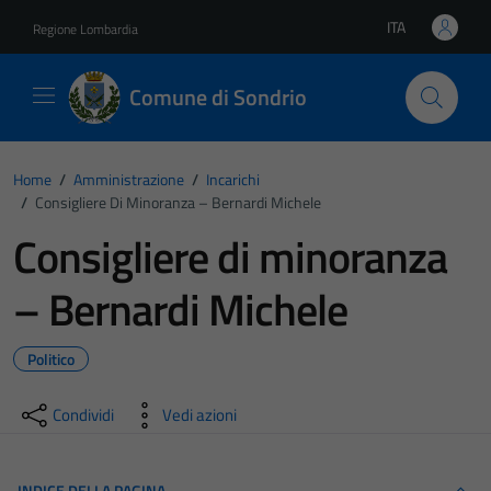
Vai ai contenuti
Vai al footer
ITA
Regione Lombardia
Lingua attiva:
Comune di Sondrio
Home
/
Amministrazione
/
Incarichi
/
Consigliere Di Minoranza – Bernardi Michele
Consigliere di minoranza
– Bernardi Michele
Politico
Condividi
Vedi azioni
INDICE DELLA PAGINA