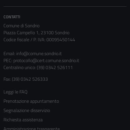
Tecnici
CONTATTI
Questi cookie
Comune di Sondrio
sono necessari
Piazza Campello 1, 23100 Sondrio
per il
Codice fiscale / P. IVA: 00095450144
funzionamento
del sito e non
Email:
info@comune.sondrio.it
possono
PEC:
protocollo@cert.comune.sondrio.it
essere
Centralino unico: (39) 0342 526111
disabilitati.
Questi cookie
Fax: (39) 0342 526333
non raccolgono
informazioni
Leggi le FAQ
personali.
Prenotazione appuntamento
Segnalazione disservizio
Richiesta assistenza
Amministrazione trasparente