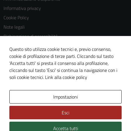
Informativa privacy
Cookie Policy
Note legali
Dichiarazione di accessibilità
Dichiarazione di accessibilità Servizi
Questo sito utilizza cookie tecnici e, previo consenso,
Whistleblowing
cookie di profilazione di terze parti. Cliccando sul tasto
'Accetta tutti' si presta il consenso alla profilazione,
Piano di miglioramento del sito
cliccando sul tasto 'Esci' si continua la navigazione con i
Area riservata
soli cookie tecnici.
Link alla cookie policy
Area Privata
Impostazioni
Esci
Accetta tutti
Credits: ©
Technical Design s.r.l.