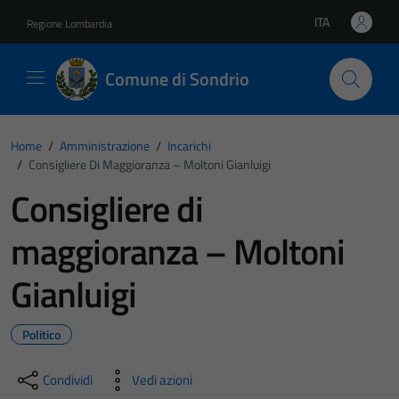
Vai ai contenuti
Vai al footer
ITA
Regione Lombardia
Lingua attiva:
Comune di Sondrio
Home
/
Amministrazione
/
Incarichi
/
Consigliere Di Maggioranza – Moltoni Gianluigi
Consigliere di
maggioranza – Moltoni
Gianluigi
Politico
Condividi
Vedi azioni