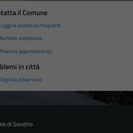
tatta il Comune
Leggi le domande frequenti
Richiedi assistenza
Prenota appuntamento
blemi in città
Segnala disservizio
e di Sondrio