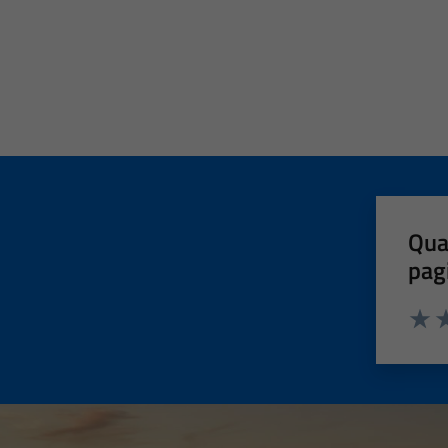
Qua
pag
Valut
Va