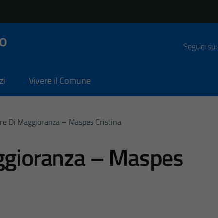
o
Seguici su:
zi
Vivere il Comune
ere Di Maggioranza – Maspes Cristina
aggioranza – Maspes