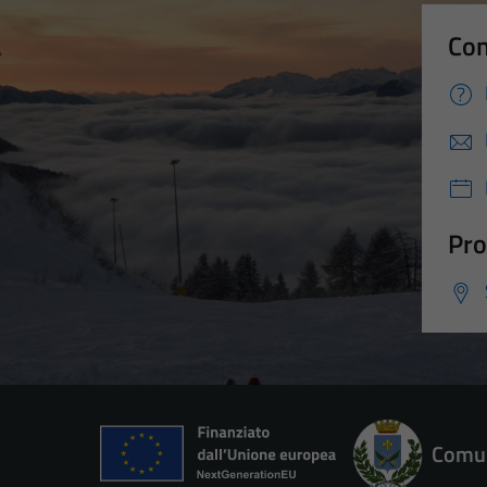
Con
Pro
Comun