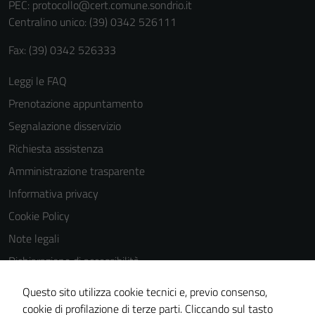
PEC:
protocollo@cert.comune.sondrio.it
Centralino unico: (39) 0342 526111
Fax: (39) 0342 526333
Leggi le FAQ
Prenotazione appuntamento
Segnalazione disservizio
Richiesta assistenza
Amministrazione trasparente
Informativa privacy
Cookie Policy
Note legali
Dichiarazione di accessibilità
Dichiarazione di accessibilità Servizi
Questo sito utilizza cookie tecnici e, previo consenso,
Whistleblowing
cookie di profilazione di terze parti. Cliccando sul tasto