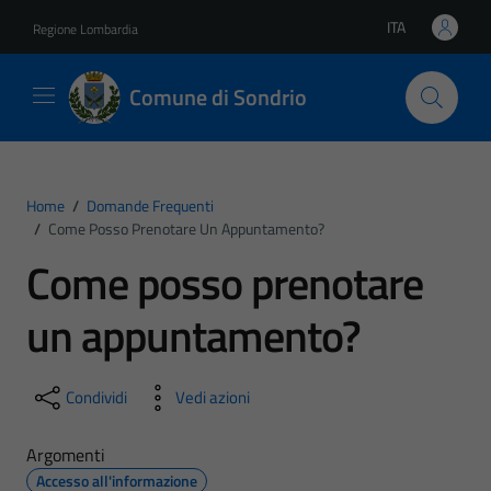
Vai ai contenuti
Vai al footer
ITA
Regione Lombardia
Lingua attiva:
Comune di Sondrio
Home
/
Domande Frequenti
/
Come Posso Prenotare Un Appuntamento?
Come posso prenotare
un appuntamento?
Condividi
Vedi azioni
Argomenti
Accesso all'informazione