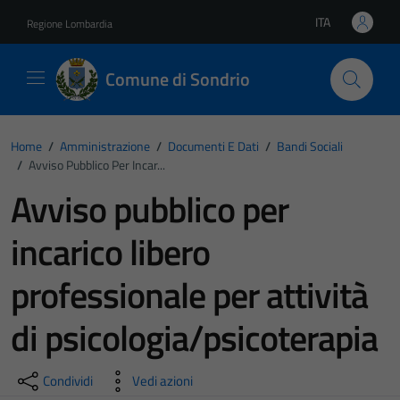
Vai ai contenuti
Vai al footer
ITA
Regione Lombardia
Lingua attiva:
Comune di Sondrio
Home
/
Amministrazione
/
Documenti E Dati
/
Bandi Sociali
/
Avviso Pubblico Per Incar...
Avviso pubblico per
incarico libero
professionale per attività
di psicologia/psicoterapia
Condividi
Vedi azioni