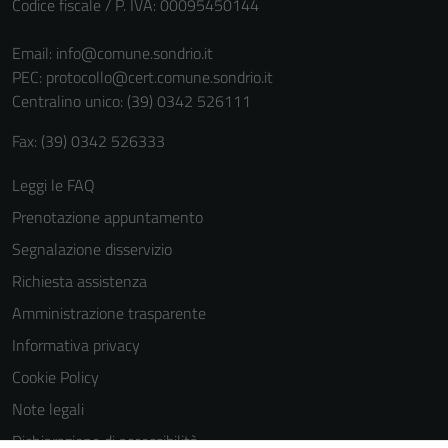
Codice fiscale / P. IVA: 00095450144
sono necessari
per il
Email:
info@comune.sondrio.it
funzionamento
PEC:
protocollo@cert.comune.sondrio.it
del sito e non
Centralino unico: (39) 0342 526111
possono
Fax: (39) 0342 526333
essere
disabilitati.
Leggi le FAQ
Questi cookie
non raccolgono
Prenotazione appuntamento
informazioni
Segnalazione disservizio
personali.
Richiesta assistenza
Amministrazione trasparente
Informativa privacy
Cookie Policy
Note legali
Dichiarazione di accessibilità