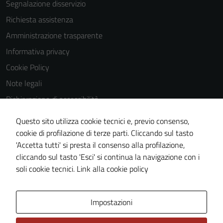
Segnalazione disservizio
Richiesta assistenza
Amministrazione trasparente
Informativa privacy
Cookie Policy
Note legali
Dichiarazione di accessibilità
Dichiarazione di accessibilità Servizi
Questo sito utilizza cookie tecnici e, previo consenso,
Whistleblowing
cookie di profilazione di terze parti. Cliccando sul tasto
'Accetta tutti' si presta il consenso alla profilazione,
Piano di miglioramento del sito
cliccando sul tasto 'Esci' si continua la navigazione con i
Area riservata
soli cookie tecnici.
Link alla cookie policy
Area Privata
Impostazioni