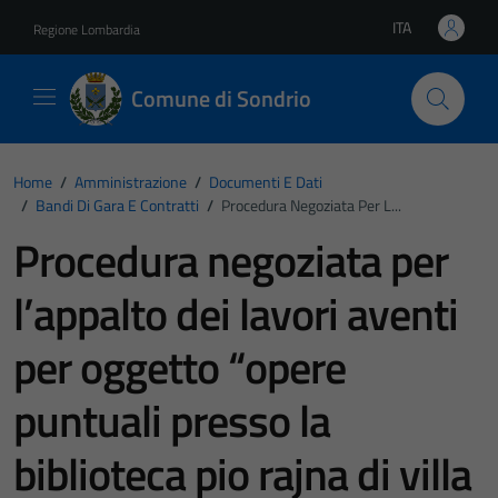
Vai ai contenuti
Vai al footer
ITA
Regione Lombardia
Lingua attiva:
Comune di Sondrio
Home
/
Amministrazione
/
Documenti E Dati
/
Bandi Di Gara E Contratti
/
Procedura Negoziata Per L...
Procedura negoziata per
l’appalto dei lavori aventi
per oggetto “opere
puntuali presso la
biblioteca pio rajna di villa