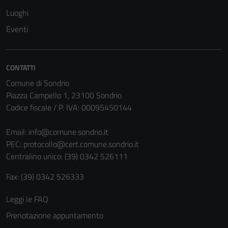
Luoghi
Eventi
Tecnici
Questi cookie
sono necessari
CONTATTI
per il
Comune di Sondrio
funzionamento
Piazza Campello 1, 23100 Sondrio
del sito e non
Codice fiscale / P. IVA: 00095450144
possono
essere
Email:
info@comune.sondrio.it
disabilitati.
PEC:
protocollo@cert.comune.sondrio.it
Questi cookie
Centralino unico: (39) 0342 526111
non raccolgono
informazioni
Fax: (39) 0342 526333
personali.
Leggi le FAQ
Prenotazione appuntamento