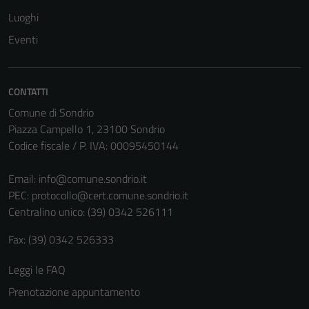
Luoghi
Eventi
Tecnici
Questi cookie
sono necessari
CONTATTI
per il
Comune di Sondrio
funzionamento
Piazza Campello 1, 23100 Sondrio
del sito e non
Codice fiscale / P. IVA: 00095450144
possono
essere
Email:
info@comune.sondrio.it
disabilitati.
PEC:
protocollo@cert.comune.sondrio.it
Questi cookie
Centralino unico: (39) 0342 526111
non raccolgono
informazioni
Fax: (39) 0342 526333
personali.
Leggi le FAQ
Prenotazione appuntamento