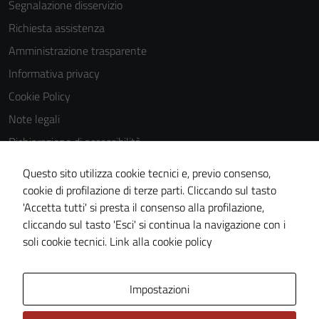
Segnalazione disservizio
Richiesta assistenza
Amministrazione trasparente
Informativa privacy
Cookie Policy
Note legali
Dichiarazione di accessibilità
Dichiarazione di accessibilità Servizi
Questo sito utilizza cookie tecnici e, previo consenso,
Whistleblowing
cookie di profilazione di terze parti. Cliccando sul tasto
'Accetta tutti' si presta il consenso alla profilazione,
Piano di miglioramento del sito
cliccando sul tasto 'Esci' si continua la navigazione con i
Area riservata
soli cookie tecnici.
Link alla cookie policy
Area Privata
Impostazioni