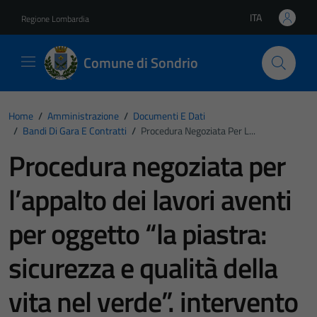
Vai ai contenuti
Vai al footer
ITA
Regione Lombardia
Lingua attiva:
Comune di Sondrio
Home
/
Amministrazione
/
Documenti E Dati
/
Bandi Di Gara E Contratti
/
Procedura Negoziata Per L...
Procedura negoziata per
l’appalto dei lavori aventi
per oggetto “la piastra:
sicurezza e qualità della
vita nel verde”. intervento