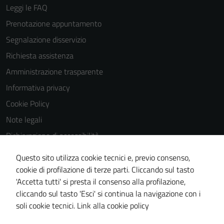
Leggi le FAQ
Prenotazione appuntamento
Segnalazione disservizio
Richiesta assistenza
Amministrazione trasparente
Informativa privacy
Cookie Policy
Note legali
Dichiarazione di accessibilità
Dichiarazione di accessibilità Servizi
Questo sito utilizza cookie tecnici e, previo consenso,
Whistleblowing
cookie di profilazione di terze parti. Cliccando sul tasto
'Accetta tutti' si presta il consenso alla profilazione,
Piano di miglioramento del sito
cliccando sul tasto 'Esci' si continua la navigazione con i
Area riservata
soli cookie tecnici.
Link alla cookie policy