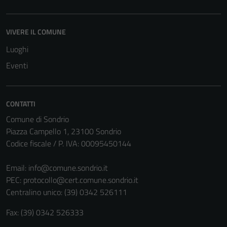
VIVERE IL COMUNE
Luoghi
Tecnici
Eventi
Questi cookie
sono necessari
per il
CONTATTI
funzionamento
Comune di Sondrio
del sito e non
Piazza Campello 1, 23100 Sondrio
possono
Codice fiscale / P. IVA: 00095450144
essere
disabilitati.
Email:
info@comune.sondrio.it
Questi cookie
PEC:
protocollo@cert.comune.sondrio.it
non raccolgono
Centralino unico: (39) 0342 526111
informazioni
personali.
Fax: (39) 0342 526333