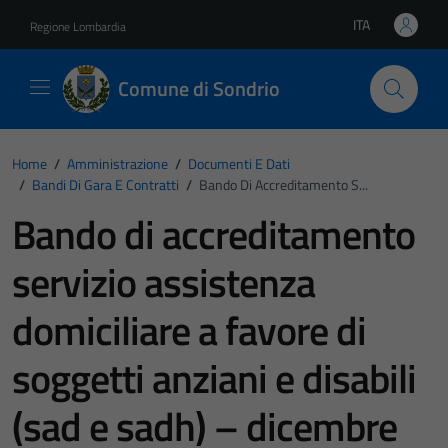
Vai ai contenuti
Vai al footer
ITA
Regione Lombardia
Lingua attiva:
Comune di Sondrio
Home
/
Amministrazione
/
Documenti E Dati
/
Bandi Di Gara E Contratti
/
Bando Di Accreditamento S...
Bando di accreditamento
servizio assistenza
domiciliare a favore di
soggetti anziani e disabili
(sad e sadh) – dicembre