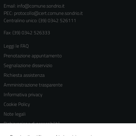
sono necessari
Email:
info@comune.sondrio.it
per il
PEC:
protocollo@cert.comune.sondrio.it
funzionamento
Centralino unico: (39) 0342 526111
del sito e non
possono
Fax: (39) 0342 526333
essere
Leggi le FAQ
disabilitati.
Questi cookie
Prenotazione appuntamento
non raccolgono
Segnalazione disservizio
informazioni
Richiesta assistenza
personali.
Amministrazione trasparente
Informativa privacy
Cookie Policy
Note legali
Dichiarazione di accessibilità
Dichiarazione di accessibilità Servizi