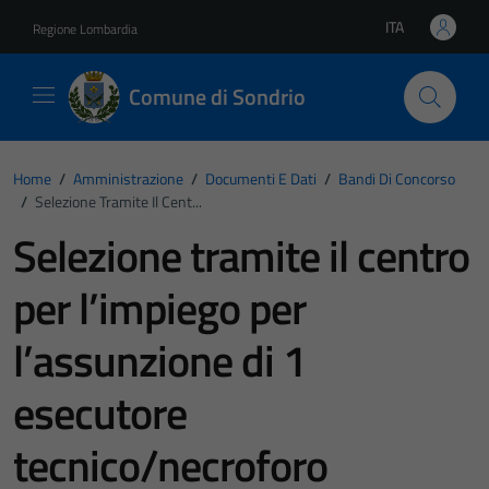
Vai ai contenuti
Vai al footer
ITA
Regione Lombardia
Lingua attiva:
Comune di Sondrio
Home
/
Amministrazione
/
Documenti E Dati
/
Bandi Di Concorso
/
Selezione Tramite Il Cent...
Selezione tramite il centro
per l’impiego per
l’assunzione di 1
esecutore
tecnico/necroforo