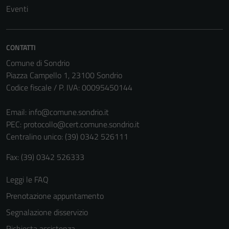
Eventi
Tecnici
Questi cookie
CONTATTI
sono necessari
Comune di Sondrio
per il
Piazza Campello 1, 23100 Sondrio
funzionamento
Codice fiscale / P. IVA: 00095450144
del sito e non
possono
Email:
info@comune.sondrio.it
essere
PEC:
protocollo@cert.comune.sondrio.it
disabilitati.
Centralino unico: (39) 0342 526111
Questi cookie
non raccolgono
Fax: (39) 0342 526333
informazioni
personali.
Leggi le FAQ
Prenotazione appuntamento
Segnalazione disservizio
Richiesta assistenza