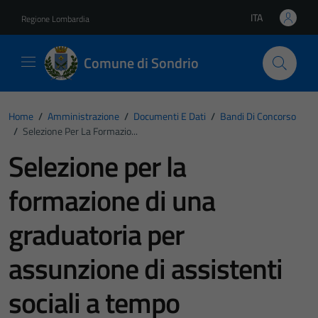
Vai ai contenuti
Vai al footer
ITA
Regione Lombardia
Lingua attiva:
Comune di Sondrio
Home
/
Amministrazione
/
Documenti E Dati
/
Bandi Di Concorso
/
Selezione Per La Formazio...
Selezione per la
formazione di una
graduatoria per
assunzione di assistenti
sociali a tempo