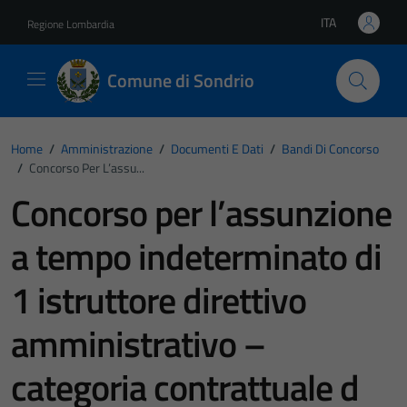
Vai ai contenuti
Vai al footer
ITA
Regione Lombardia
Lingua attiva:
Comune di Sondrio
Home
/
Amministrazione
/
Documenti E Dati
/
Bandi Di Concorso
/
Concorso Per L’assu...
Concorso per l’assunzione
a tempo indeterminato di
1 istruttore direttivo
amministrativo –
categoria contrattuale d