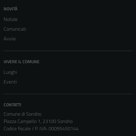
NOVITÀ
Notizie
Comunicati
Avvisi
Tecnici
VIVERE IL COMUNE
Questi cookie
sono necessari
Luoghi
per il
Eventi
funzionamento
del sito e non
possono
CONTATTI
essere
Comune di Sondrio
disabilitati.
Piazza Campello 1, 23100 Sondrio
Questi cookie
Codice fiscale / P. IVA: 00095450144
non raccolgono