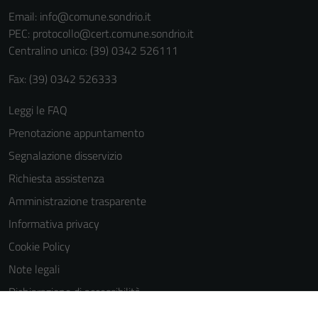
informazioni
Email:
info@comune.sondrio.it
personali.
PEC:
protocollo@cert.comune.sondrio.it
Centralino unico: (39) 0342 526111
Fax: (39) 0342 526333
Leggi le FAQ
Prenotazione appuntamento
Segnalazione disservizio
Richiesta assistenza
Amministrazione trasparente
Informativa privacy
Cookie Policy
Note legali
Dichiarazione di accessibilità
Dichiarazione di accessibilità Servizi