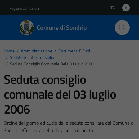
Vai ai contenuti
Vai al footer
ITA
Regione Lombardia
Lingua attiva:
Comune di Sondrio
Home
/
Amministrazione
/
Documenti E Dati
/
Sedute Giunta/consiglio
/
Seduta Consiglio Comunale Del 03 Luglio 2006
Seduta consiglio
comunale del 03 luglio
2006
Ordine del giorno ed audio della seduta consiliare del Comune di
Sondrio effettuata nella data sotto indicata.