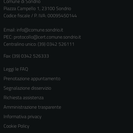
Comune di Sondrio
Piazza Campello 1, 23100 Sondrio
Codice fiscale / P. IVA: 00095450144
Email:
info@comune.sondrio.it
PEC:
protocollo@cert.comune.sondrio.it
Centralino unico: (39) 0342 526111
Fax: (39) 0342 526333
Tecnici
Leggi le FAQ
Questi cookie
Prenotazione appuntamento
sono necessari
Segnalazione disservizio
per il
funzionamento
Richiesta assistenza
del sito e non
Amministrazione trasparente
possono
Informativa privacy
essere
disabilitati.
Cookie Policy
Questi cookie