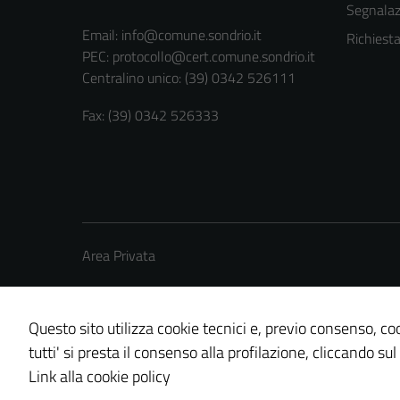
Segnalazi
Email:
info@comune.sondrio.it
Richiest
PEC:
protocollo@cert.comune.sondrio.it
Centralino unico: (39) 0342 526111
Fax: (39) 0342 526333
Area Privata
Questo sito utilizza cookie tecnici e, previo consenso, coo
tutti' si presta il consenso alla profilazione, cliccando sul
Credits: ©
Technical Design s.r.l.
Link alla cookie policy