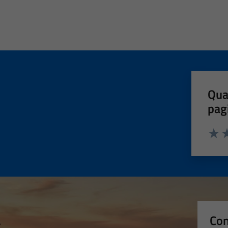
Qua
pag
Valut
Va
Con