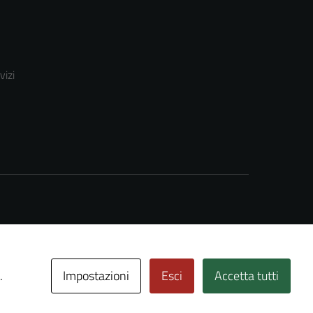
vizi
Impostazioni
Esci
Accetta tutti
.