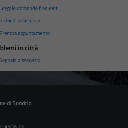
Leggi le domande frequenti
Richiedi assistenza
Prenota appuntamento
blemi in città
Segnala disservizio
e di Sondrio
E DI SERVIZIO