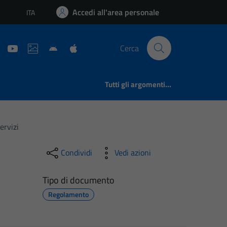
Accedi all'area personale
ITA
Lingua attiva:
Cerca
Tutti gli argomenti...
ervizi
Condividi
Vedi azioni
Tipo di documento
Regolamento