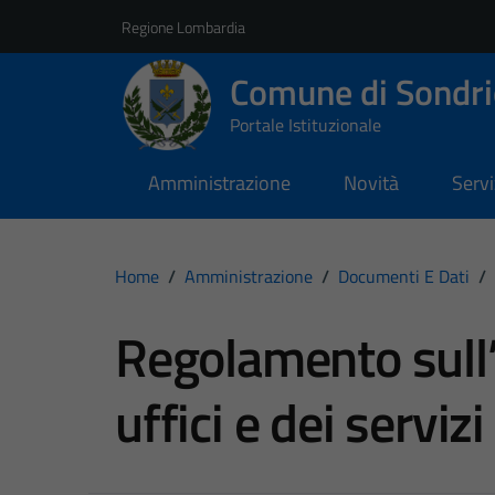
Vai ai contenuti
Vai al footer
Regione Lombardia
Comune di Sondri
Portale Istituzionale
Amministrazione
Novità
Servi
Home
/
Amministrazione
/
Documenti E Dati
/
Regolamento sull
uffici e dei servizi