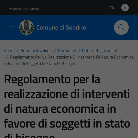
Vai ai contenuti
Vai al footer
ITA
Regione Lombardia
Lingua attiva:
Comune di Sondrio
Home
/
Amministrazione
/
Documenti E Dati
/
Regolamenti
/
Regolamento Per La Realizzazione Di Interventi Di Natura Economica
In Favore Di Soggetti In Stato Di Bisogno
Regolamento per la
realizzazione di interventi
di natura economica in
favore di soggetti in stato
di bisogno