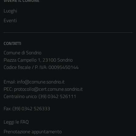
VIVERE IL COMUNE
Luoghi
Eventi
CONTATTI
Comune di Sondrio
Piazza Campello 1, 23100 Sondrio
Codice fiscale / P. IVA: 00095450144
Email:
info@comune.sondrio.it
PEC:
protocollo@cert.comune.sondrio.it
Tecnici
Centralino unico: (39) 0342 526111
Questi cookie
sono necessari
Fax: (39) 0342 526333
per il
Leggi le FAQ
funzionamento
del sito e non
Prenotazione appuntamento