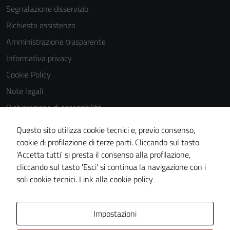
possono
Segnalazione disservizio
essere
Richiesta assistenza
disabilitati.
Questi cookie
Amministrazione trasparente
non raccolgono
Informativa privacy
informazioni
Cookie Policy
personali.
Note legali
Dichiarazione di accessibilità
Dichiarazione di accessibilità Servizi
Questo sito utilizza cookie tecnici e, previo consenso,
Whistleblowing
cookie di profilazione di terze parti. Cliccando sul tasto
'Accetta tutti' si presta il consenso alla profilazione,
Piano di miglioramento del sito
cliccando sul tasto 'Esci' si continua la navigazione con i
Area riservata
soli cookie tecnici.
Link alla cookie policy
Area Privata
Impostazioni