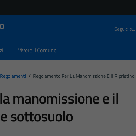
o
Seguici su:
zi
Vivere il Comune
Regolamenti
/
Regolamento Per La Manomissione E Il Ripristino 
la manomissione e il
o e sottosuolo