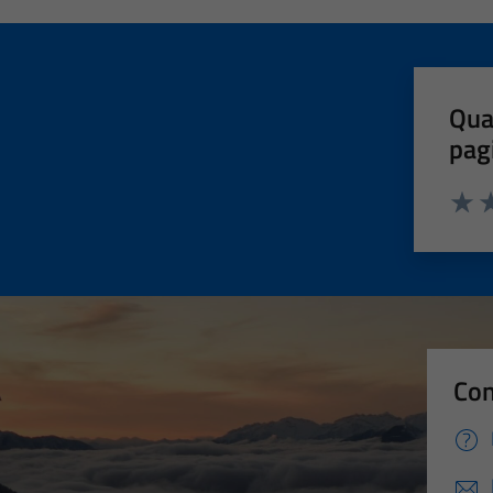
Qua
pag
Valut
Va
Con