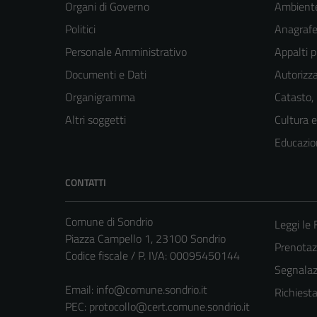
Organi di Governo
Ambient
Politici
Anagrafe 
Personale Amministrativo
Appalti p
Documenti e Dati
Autorizza
Organigramma
Catasto,
Altri soggetti
Cultura 
Educazio
CONTATTI
Comune di Sondrio
Leggi le
Piazza Campello 1, 23100 Sondrio
Prenota
Codice fiscale / P. IVA: 00095450144
Segnalazi
Email:
info@comune.sondrio.it
Richiest
PEC:
protocollo@cert.comune.sondrio.it