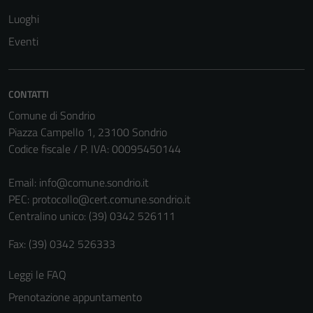
Luoghi
Eventi
CONTATTI
Comune di Sondrio
Piazza Campello 1, 23100 Sondrio
Codice fiscale / P. IVA: 00095450144
Email:
info@comune.sondrio.it
PEC:
protocollo@cert.comune.sondrio.it
Tecnici
Centralino unico: (39) 0342 526111
Questi cookie
Fax: (39) 0342 526333
sono necessari
per il
Leggi le FAQ
funzionamento
del sito e non
Prenotazione appuntamento
possono