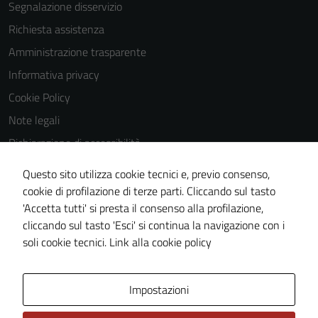
Segnalazione disservizio
essere
Richiesta assistenza
disabilitati.
Questi cookie
Amministrazione trasparente
non raccolgono
Informativa privacy
informazioni
Cookie Policy
personali.
Note legali
Dichiarazione di accessibilità
Dichiarazione di accessibilità Servizi
Questo sito utilizza cookie tecnici e, previo consenso,
Whistleblowing
cookie di profilazione di terze parti. Cliccando sul tasto
'Accetta tutti' si presta il consenso alla profilazione,
Piano di miglioramento del sito
cliccando sul tasto 'Esci' si continua la navigazione con i
Area riservata
soli cookie tecnici.
Link alla cookie policy
Area Privata
Impostazioni