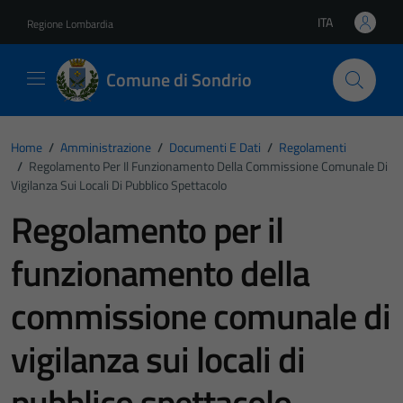
Vai ai contenuti
Vai al footer
ITA
Regione Lombardia
Lingua attiva:
Comune di Sondrio
Home
/
Amministrazione
/
Documenti E Dati
/
Regolamenti
/
Regolamento Per Il Funzionamento Della Commissione Comunale Di
Vigilanza Sui Locali Di Pubblico Spettacolo
Regolamento per il
funzionamento della
commissione comunale di
vigilanza sui locali di
pubblico spettacolo