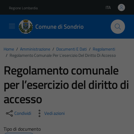
Vai ai contenuti
Vai al footer
ITA
Regione Lombardia
Lingua attiva:
Comune di Sondrio
Home
/
Amministrazione
/
Documenti E Dati
/
Regolamenti
/
Regolamento Comunale Per L’esercizio Del Diritto Di Accesso
Regolamento comunale
per l’esercizio del diritto di
accesso
Condividi
Vedi azioni
Tipo di documento