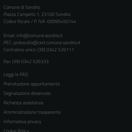
Comune di Sondrio
Piazza Campello 1, 23100 Sondrio
Codice fiscale / P. IVA: 00095450144
Email:
info@comune.sondrio.it
PEC:
protocollo@cert.comune.sondrio.it
Centralino unico: (39) 0342 526111
Fax: (39) 0342 526333
Tecnici
Leggi le FAQ
Questi cookie
sono necessari
Prenotazione appuntamento
per il
Segnalazione disservizio
funzionamento
Richiesta assistenza
del sito e non
possono
Amministrazione trasparente
essere
Informativa privacy
disabilitati.
Cookie Policy