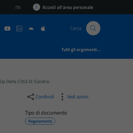
Accedi all'area personale
ITA
Lingua attiva:
Cerca
Tutti gli argomenti...
p Della Città Di Sondrio
Condividi
Vedi azioni
Tipo di documento
Regolamento