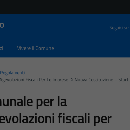
o
Seguici su:
zi
Vivere il Comune
Regolamenti
volazioni Fiscali Per Le Imprese Di Nuova Costituzione – Start U
nale per la
volazioni fiscali per