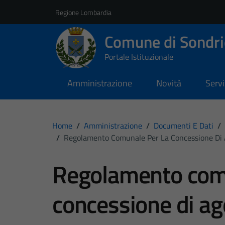
Vai ai contenuti
Vai al footer
Regione Lombardia
Comune di Sondri
Portale Istituzionale
Amministrazione
Novità
Servi
Home
/
Amministrazione
/
Documenti E Dati
/
/
Regolamento Comunale Per La Concessione Di Age
Regolamento comu
concessione di age