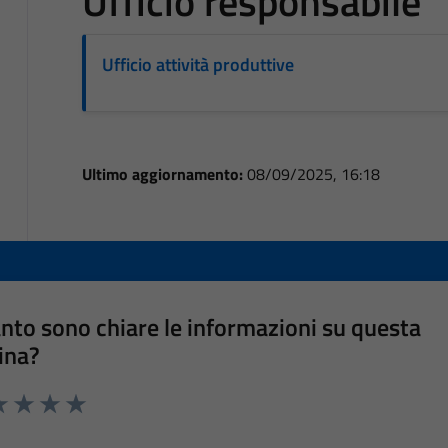
Ufficio responsabile
Ufficio attività produttive
Ultimo aggiornamento:
08/09/2025, 16:18
nto sono chiare le informazioni su questa
ina?
a 1 stelle su 5
luta 2 stelle su 5
Valuta 3 stelle su 5
Valuta 4 stelle su 5
Valuta 5 stelle su 5