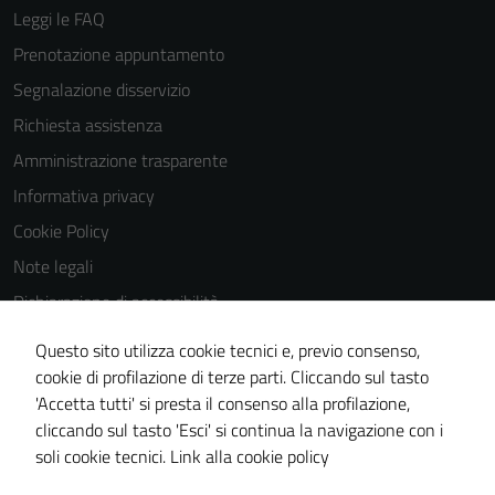
Leggi le FAQ
Prenotazione appuntamento
Segnalazione disservizio
Richiesta assistenza
Amministrazione trasparente
Informativa privacy
Cookie Policy
Note legali
Dichiarazione di accessibilità
Dichiarazione di accessibilità Servizi
Questo sito utilizza cookie tecnici e, previo consenso,
Whistleblowing
cookie di profilazione di terze parti. Cliccando sul tasto
'Accetta tutti' si presta il consenso alla profilazione,
Piano di miglioramento del sito
cliccando sul tasto 'Esci' si continua la navigazione con i
Area riservata
soli cookie tecnici.
Link alla cookie policy