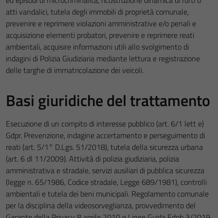
ed episodi di microcriminalità, ricostruzione dinamica di furti o
atti vandalici, tutela degli immobili di proprietà comunale,
prevenire e reprimere violazioni amministrative e/o penali e
acquisizione elementi probatori, prevenire e reprimere reati
ambientali, acquisire informazioni utili allo svolgimento di
indagini di Polizia Giudiziaria mediante lettura e registrazione
delle targhe di immatricolazione dei veicoli.
Basi giuridiche del trattamento
Esecuzione di un compito di interesse pubblico (art. 6/1 lett e)
Gdpr. Prevenzione, indagine accertamento e perseguimento di
reati (art. 5/1° D.Lgs. 51/2018), tutela della sicurezza urbana
(art. 6 dl 11/2009). Attività di polizia giudiziaria, polizia
amministrativa e stradale, servizi ausiliari di pubblica sicurezza
(legge n. 65/1986, Codice stradale, Legge 689/1981), controlli
ambientali e tutela dei beni municipali. Regolamento comunale
per la disciplina della videosorveglianza, provvedimento del
Garante della Privacy 8 aprile 2010 e Linee Guida Edpb 3/2019.