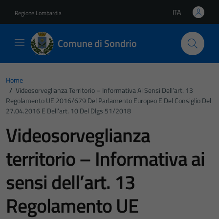
Vai ai contenuti
Vai al footer
ITA
Regione Lombardia
Lingua attiva:
Comune di Sondrio
Home
/
Videosorveglianza Territorio – Informativa Ai Sensi Dell’art. 13
Regolamento UE 2016/679 Del Parlamento Europeo E Del Consiglio Del
27.04.2016 E Dell’art. 10 Del Dlgs 51/2018
Videosorveglianza
territorio – Informativa ai
sensi dell’art. 13
Regolamento UE