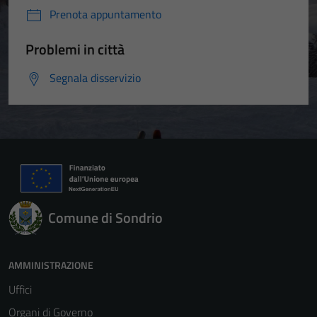
del sito e non
Prenota appuntamento
possono
essere
Problemi in città
disabilitati.
Questi cookie
Segnala disservizio
non raccolgono
informazioni
personali.
Comune di Sondrio
AMMINISTRAZIONE
Uffici
Organi di Governo