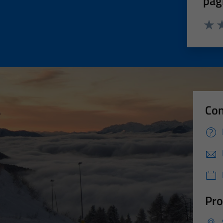
pag
Valut
Va
Con
Pro