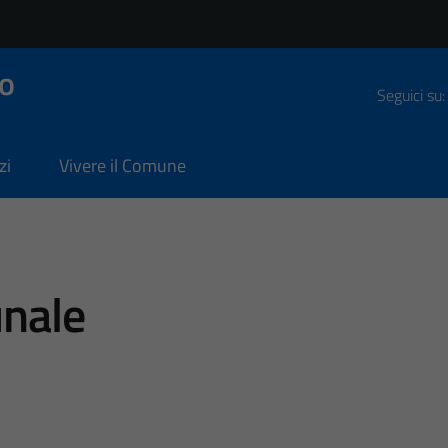
o
Seguici su:
zi
Vivere il Comune
nale