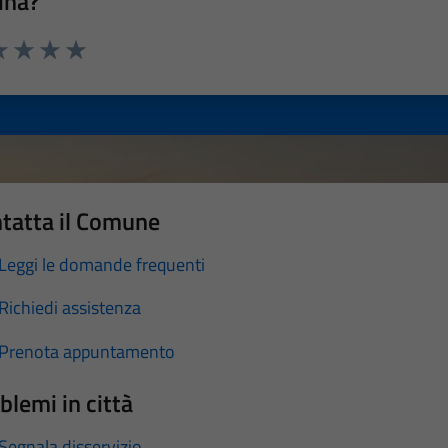
ina?
a 1 stelle su 5
luta 2 stelle su 5
Valuta 3 stelle su 5
Valuta 4 stelle su 5
Valuta 5 stelle su 5
tatta il Comune
Leggi le domande frequenti
Richiedi assistenza
Prenota appuntamento
blemi in città
Segnala disservizio