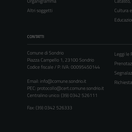
Organigramma
Catasto,
Altri soggetti
Cultura 
Educazio
CONTATTI
Comune di Sondrio
Leggi le
Piazza Campello 1, 23100 Sondrio
Prenota
Codice fiscale / P. IVA: 00095450144
Segnalazi
Email:
info@comune.sondrio.it
Richiest
PEC:
protocollo@cert.comune.sondrio.it
Centralino unico: (39) 0342 526111
Fax: (39) 0342 526333