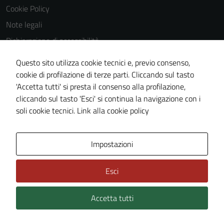
Cookie Policy
Tecnici
Questi cookie
Note legali
sono necessari
Dichiarazione di accessibilità
per il
Dichiarazione di accessibilità Servizi
funzionamento
Questo sito utilizza cookie tecnici e, previo consenso,
del sito e non
Whistleblowing
cookie di profilazione di terze parti. Cliccando sul tasto
possono
'Accetta tutti' si presta il consenso alla profilazione,
Piano di miglioramento del sito
essere
cliccando sul tasto 'Esci' si continua la navigazione con i
Area riservata
disabilitati.
soli cookie tecnici.
Link alla cookie policy
Questi cookie
non raccolgono
informazioni
Area Privata
Impostazioni
personali.
Esci
Accetta tutti
Credits: ©
Technical Design s.r.l.