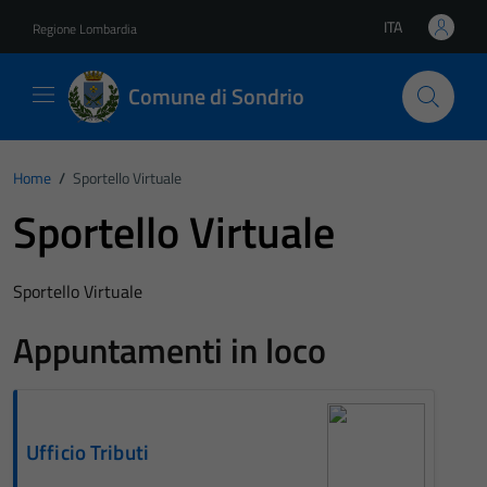
Vai ai contenuti
Vai al footer
ITA
Regione Lombardia
Lingua attiva:
Comune di Sondrio
Home
/
Sportello Virtuale
Sportello Virtuale
Sportello Virtuale
Appuntamenti in loco
Ufficio Tributi