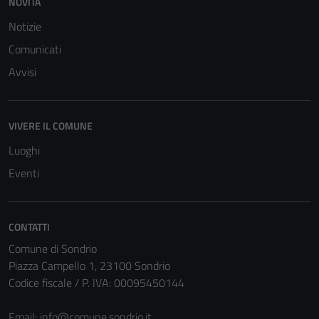
NOVITÀ
Notizie
Comunicati
Avvisi
Tecnici
VIVERE IL COMUNE
Questi cookie
Luoghi
sono necessari
Eventi
per il
funzionamento
del sito e non
possono
CONTATTI
essere
Comune di Sondrio
disabilitati.
Piazza Campello 1, 23100 Sondrio
Questi cookie
Codice fiscale / P. IVA: 00095450144
non raccolgono
informazioni
Email:
info@comune.sondrio.it