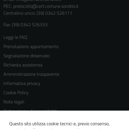
personali.
PEC:
protocollo@cert.comune.sondrio.it
Centralino unico: (39) 0342 526111
Fax: (39) 0342 526333
Leggi le FAQ
Prenotazione appuntamento
Segnalazione disservizio
Richiesta assistenza
Amministrazione trasparente
Informativa privacy
Cookie Policy
Note legali
Dichiarazione di accessibilità
Dichiarazione di accessibilità Servizi
Questo sito utilizza cookie tecnici e, previo consenso,