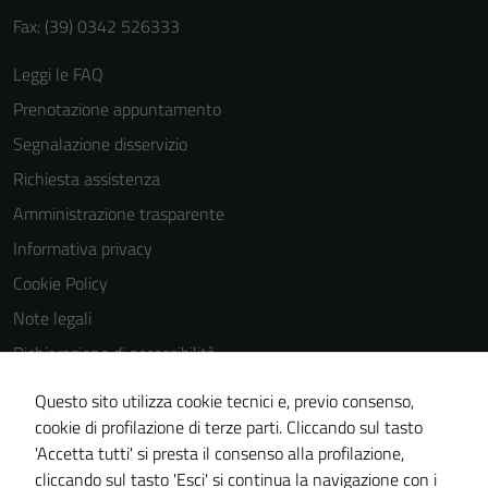
Fax: (39) 0342 526333
Leggi le FAQ
Prenotazione appuntamento
Segnalazione disservizio
Tecnici
Richiesta assistenza
Questi cookie
sono necessari
Amministrazione trasparente
per il
Informativa privacy
funzionamento
Cookie Policy
del sito e non
possono
Note legali
essere
Dichiarazione di accessibilità
disabilitati.
Dichiarazione di accessibilità Servizi
Questi cookie
Questo sito utilizza cookie tecnici e, previo consenso,
non raccolgono
Whistleblowing
cookie di profilazione di terze parti. Cliccando sul tasto
informazioni
'Accetta tutti' si presta il consenso alla profilazione,
Piano di miglioramento del sito
personali.
cliccando sul tasto 'Esci' si continua la navigazione con i