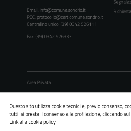
Segnalazi
Email:
info@comune.sondrio.it
Richiest
PEC:
protocollo@cert.comune.sondrio.it
Centralino unico: (39) 0342 526111
Fax: (39) 0342 526333
Area Privata
Questo sito utilizza cookie tecnici e, previo consenso, coo
tutti' si presta il consenso alla profilazione, cliccando sul
Credits: ©
Technical Design s.r.l.
Link alla cookie policy