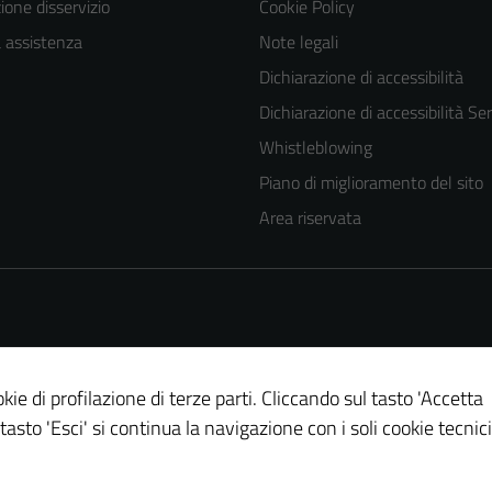
one disservizio
Cookie Policy
a assistenza
Note legali
Dichiarazione di accessibilità
Dichiarazione di accessibilità Ser
Whistleblowing
Piano di miglioramento del sito
Tecnici
Area riservata
Questi cookie
sono necessari
per il
funzionamento
del sito e non
possono
kie di profilazione di terze parti. Cliccando sul tasto 'Accetta
essere
 tasto 'Esci' si continua la navigazione con i soli cookie tecnici
disabilitati.
Questi cookie