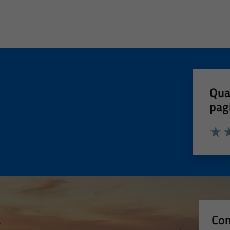
Qua
pag
Valut
Va
Con