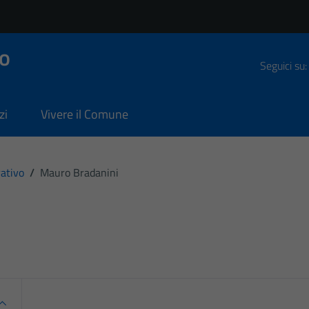
o
Seguici su:
zi
Vivere il Comune
ativo
/
Mauro Bradanini