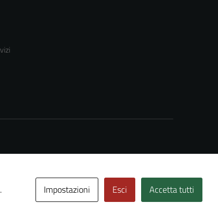
vizi
Impostazioni
Esci
Accetta tutti
.