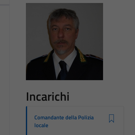
Incarichi
Comandante della Polizia
locale