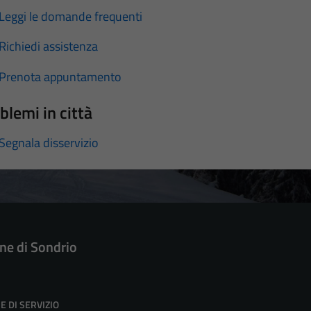
Leggi le domande frequenti
Richiedi assistenza
Prenota appuntamento
blemi in città
Segnala disservizio
e di Sondrio
E DI SERVIZIO