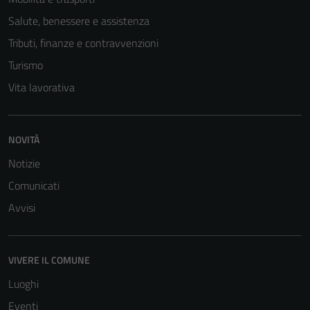
Salute, benessere e assistenza
Tecnici
Tributi, finanze e contravvenzioni
Questi cookie
Turismo
sono necessari
per il
Vita lavorativa
funzionamento
del sito e non
possono
NOVITÀ
essere
Notizie
disabilitati.
Questi cookie
Comunicati
non raccolgono
Avvisi
informazioni
personali.
VIVERE IL COMUNE
Luoghi
Eventi