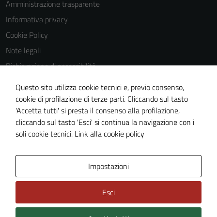
Amministrazione trasparente
Informativa privacy
Cookie Policy
Note legali
Dichiarazione di accessibilità
Dichiarazione di accessibilità Servizi
Questo sito utilizza cookie tecnici e, previo consenso,
Whistleblowing
cookie di profilazione di terze parti. Cliccando sul tasto
'Accetta tutti' si presta il consenso alla profilazione,
Piano di miglioramento del sito
cliccando sul tasto 'Esci' si continua la navigazione con i
Area riservata
soli cookie tecnici.
Link alla cookie policy
Area Privata
Impostazioni
Esci