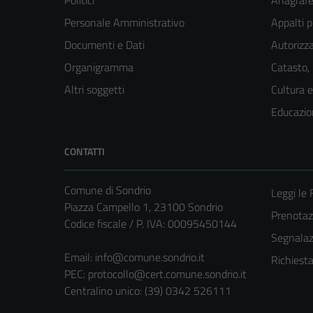
Politici
Anagrafe 
Personale Amministrativo
Appalti p
Documenti e Dati
Autorizza
Organigramma
Catasto,
Altri soggetti
Cultura 
Educazio
CONTATTI
Comune di Sondrio
Leggi le
Piazza Campello 1, 23100 Sondrio
Prenota
Codice fiscale / P. IVA: 00095450144
Segnalazi
Email:
info@comune.sondrio.it
Richiest
PEC:
protocollo@cert.comune.sondrio.it
Centralino unico: (39) 0342 526111