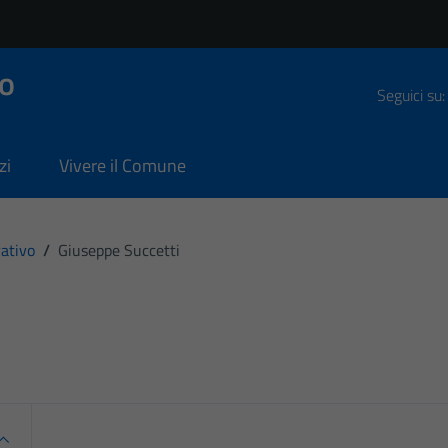
o
Seguici su:
zi
Vivere il Comune
ativo
/
Giuseppe Succetti
i