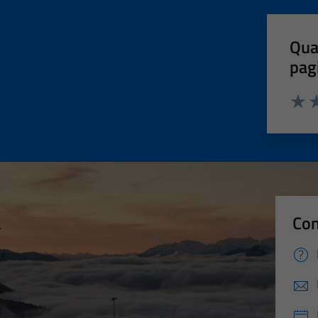
Qua
pag
Valut
Va
Con