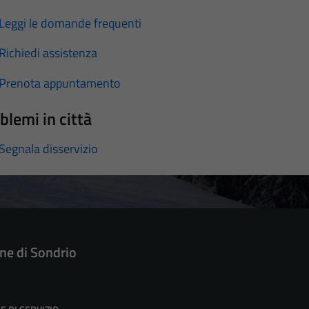
Leggi le domande frequenti
Richiedi assistenza
Prenota appuntamento
blemi in città
Segnala disservizio
e di Sondrio