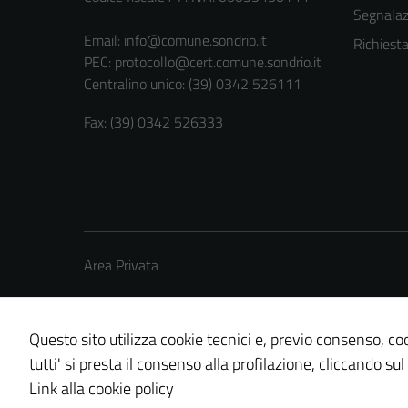
Segnalazi
Email:
info@comune.sondrio.it
Richiest
PEC:
protocollo@cert.comune.sondrio.it
Centralino unico: (39) 0342 526111
Fax: (39) 0342 526333
Area Privata
Questo sito utilizza cookie tecnici e, previo consenso, coo
tutti' si presta il consenso alla profilazione, cliccando sul
Credits: ©
Technical Design s.r.l.
Link alla cookie policy