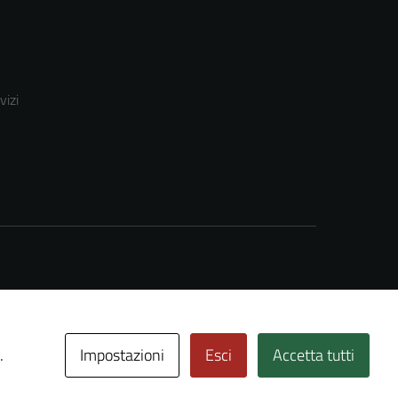
vizi
Impostazioni
Esci
Accetta tutti
.