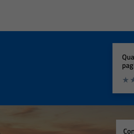
Qua
pag
Valut
Va
Con