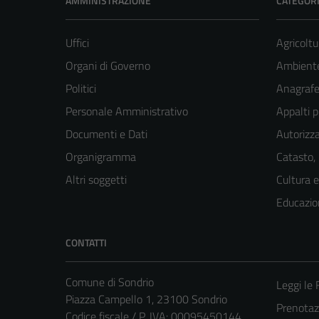
AMMINISTRAZIONE
CATEGORI
Uffici
Agricoltu
Organi di Governo
Ambient
Politici
Anagrafe 
Personale Amministrativo
Appalti p
Documenti e Dati
Autorizza
Organigramma
Catasto,
Altri soggetti
Cultura 
Educazio
CONTATTI
Comune di Sondrio
Leggi le
Piazza Campello 1, 23100 Sondrio
Prenota
Codice fiscale / P. IVA: 00095450144