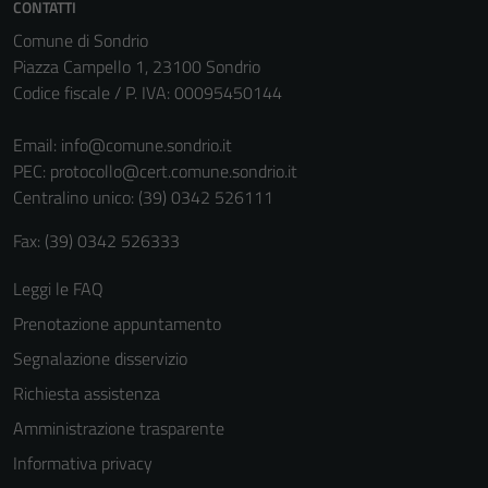
CONTATTI
Tecnici
Comune di Sondrio
Questi cookie
Piazza Campello 1, 23100 Sondrio
sono necessari
Codice fiscale / P. IVA: 00095450144
per il
funzionamento
Email:
info@comune.sondrio.it
del sito e non
PEC:
protocollo@cert.comune.sondrio.it
possono
Centralino unico: (39) 0342 526111
essere
disabilitati.
Fax: (39) 0342 526333
Questi cookie
non raccolgono
Leggi le FAQ
informazioni
Prenotazione appuntamento
personali.
Segnalazione disservizio
Richiesta assistenza
Amministrazione trasparente
Informativa privacy